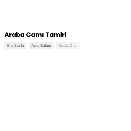
Araba Camı Tamiri
A
raba Camı Tamiri
Ana Sayfa
Araç Bakım