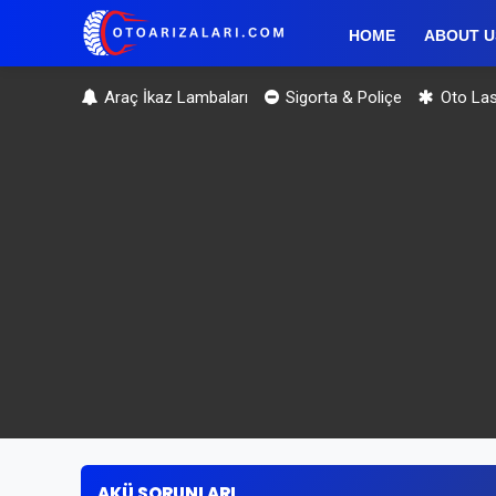
HOME
ABOUT U
Araç İkaz Lambaları
Sigorta & Poliçe
Oto Las
AKÜ SORUNLARI