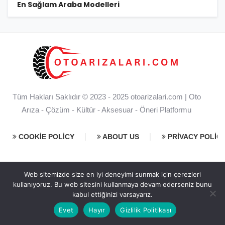
En Sağlam Araba Modelleri
Tüm Hakları Saklıdır © 2023 - 2025
otoarizalari.com
| Oto
Arıza - Çözüm - Kültür - Aksesuar - Öneri Platformu
COOKIE POLICY
ABOUT US
PRIVACY POLIC
Web sitemizde size en iyi deneyimi sunmak için çerezleri
kullanıyoruz. Bu web sitesini kullanmaya devam ederseniz bunu
kabul ettiğinizi varsayarız.
Evet
Hayır
Gizlilik Politikası