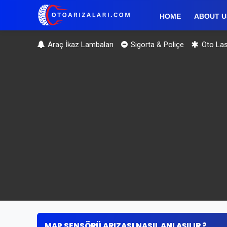
HOME
ABOUT U
Araç İkaz Lambaları
Sigorta & Poliçe
Oto Las
MAP SENSÖRÜ ARIZASI NASIL ANLAŞILIR ?