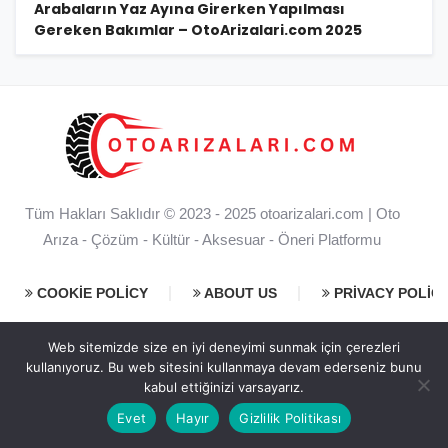
Arabaların Yaz Ayına Girerken Yapılması
Gereken Bakımlar – OtoArizalari.com 2025
Tüm Hakları Saklıdır © 2023 - 2025
otoarizalari.com
| Oto
Arıza - Çözüm - Kültür - Aksesuar - Öneri Platformu
COOKIE POLICY
ABOUT US
PRIVACY POLIC
Web sitemizde size en iyi deneyimi sunmak için çerezleri
kullanıyoruz. Bu web sitesini kullanmaya devam ederseniz bunu
kabul ettiğinizi varsayarız.
Evet
Hayır
Gizlilik Politikası